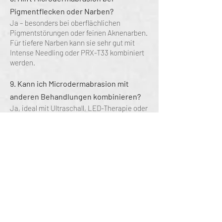
Pigmentflecken oder Narben?
Ja – besonders bei oberflächlichen
Pigmentstörungen oder feinen Aknenarben.
Für tiefere Narben kann sie sehr gut mit
Intense Needling oder PRX-T33 kombiniert
werden.
9. Kann ich Microdermabrasion mit
anderen Behandlungen kombinieren?
Ja, ideal mit Ultraschall, LED-Therapie oder
HydraNeedling.
So wird die Haut zusätzlich mit Wirkstoffen
versorgt und die Regeneration verstärkt.
10. Was sollte ich nach der Behandlung
beachten?
Kein Solarium oder direkte Sonne für 3 Tage
Hoher Sonnenschutz täglich (SPF 50)
Keine Säuren, Retinol oder Peelings für 5
Tage