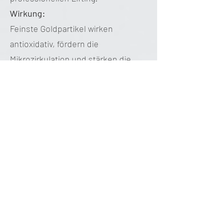
Wirkung:
Feinste Goldpartikel wirken
antioxidativ, fördern die
Mikrozirkulation und stärken die
Hautstruktur.
In Kombination mit
hochkonzentrierten Anti-Aging-
Peptiden, Hyaluronsäure und
Vitamin-Komplexen entsteht ein
regenerierender Effekt, der die
Haut glättet, aufpolstert und zum
Strahlen bringt.
Das Gold wirkt zudem
entzündungshemmend und schützt